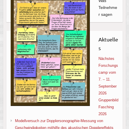
Was
Teilnehme
r sagen
Aktuelle
s
Nächstes
Forschungs
camp vom
7. – 11.
September
2026
Gruppenbild
Fasching
2026
Modellversuch zur Dopplersonographie-Messung von
Geschwindigkeiten mithilfe des akustischen Dopplereffekts