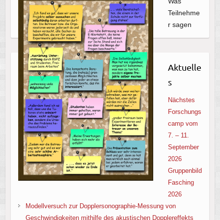
Was
Teilnehme
r sagen
Aktuelle
s
Nächstes
Forschungs
camp vom
7. – 11.
September
2026
Gruppenbild
Fasching
2026
Modellversuch zur Dopplersonographie-Messung von
Geschwindigkeiten mithilfe des akustischen Dopplereffekts