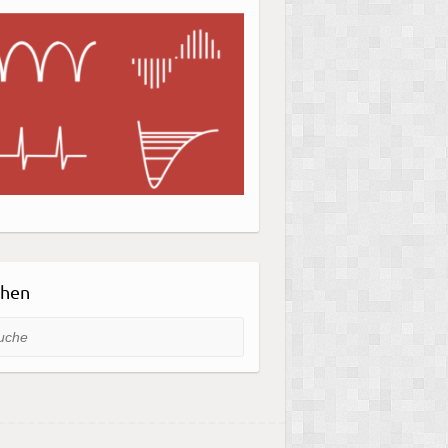
chen
he