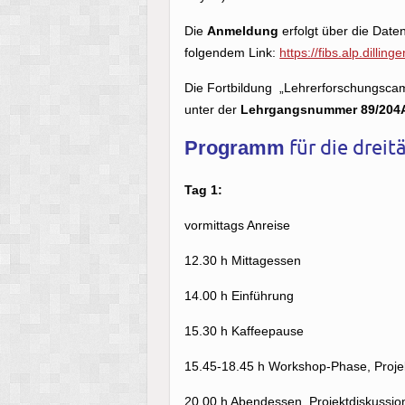
Die
Anmeldung
erfolgt über die Date
folgendem Link:
https://fibs.alp.dilling
Die Fortbildung „Lehrerforschungscam
unter der
Lehrgangsnummer 89/204
für die dreit
Programm
Tag 1:
vormittags Anreise
12.30 h Mittagessen
14.00 h Einführung
15.30 h Kaffeepause
15.45-18.45 h Workshop-Phase, Projek
20.00 h Abendessen, Projektdiskussio