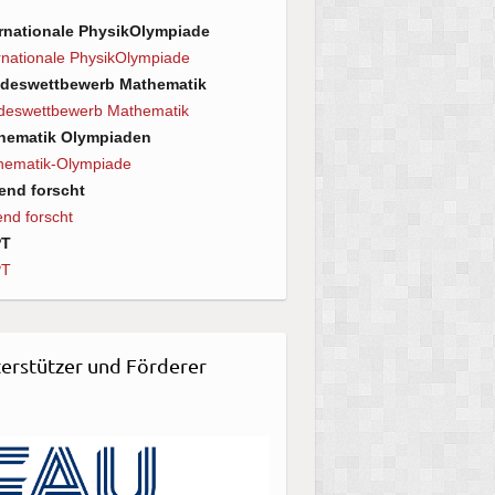
ernationale PhysikOlympiade
rnationale PhysikOlympiade
deswettbewerb Mathematik
deswettbewerb Mathematik
hematik Olympiaden
hematik-Olympiade
end forscht
nd forscht
PT
PT
erstützer und Förderer