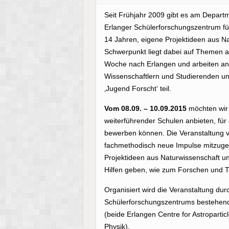
Seit Frühjahr 2009 gibt es am Depart
Erlanger Schülerforschungszentrum f
14 Jahren, eigene Projektideen aus Na
Schwerpunkt liegt dabei auf Themen a
Woche nach Erlangen und arbeiten an 
Wissenschaftlern und Studierenden un
‚Jugend Forscht‘ teil.
Vom 08.09. – 10.09.2015
möchten wir 
weiterführender Schulen anbieten, für 
bewerben können. Die Veranstaltung ve
fachmethodisch neue Impulse mitzugeb
Projektideen aus Naturwissenschaft un
Hilfen geben, wie zum Forschen und T
Organisiert wird die Veranstaltung du
Schülerforschungszentrums bestehend 
(beide Erlangen Centre for Astropartic
Physik).