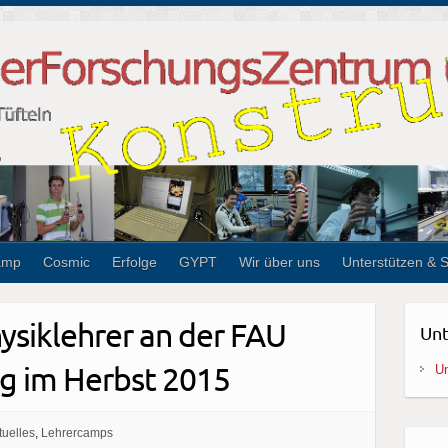
amp
Cosmic
Erfolge
GYPT
Wir über uns
Unterstützen & 
hysiklehrer an der FAU
Unt
g im Herbst 2015
Un
tuelles
,
Lehrercamps