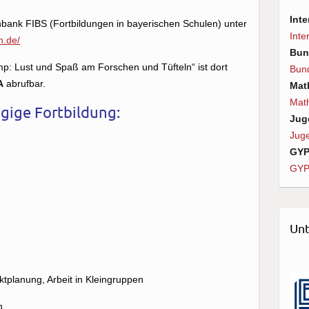
Int
nbank FIBS (Fortbildungen in bayerischen Schulen) unter
Inte
en.de/
Bun
p: Lust und Spaß am Forschen und Tüfteln“ ist dort
Bun
A
abrufbar.
Mat
Mat
ägige Fortbildung:
Jug
Juge
GY
GY
Unt
tplanung, Arbeit in Kleingruppen
n